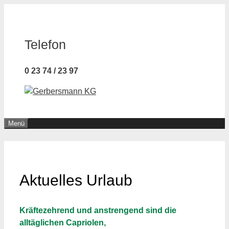
Zum
Inhalt
springen
Telefon
0 23 74 / 23 97
Menü
Aktuelles Urlaub
Kräftezehrend und anstrengend sind die
alltäglichen Capriolen,